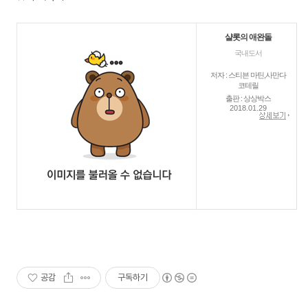
샬롯의 애완돌
국내도서
저자 : 스티븐 마틴,사만다
코테릴
출판 : 상상박스
2018.01.29
공감
구독하기