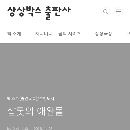
본문 바로가기
상상박스 출판사
책 소개
지니비니 그림책 시리즈
상상극장
책 소개(출간목록)/추천도서
샬롯의 애완돌
by 상상_박스
2018. 1. 25.