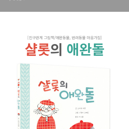
[친구관계 그림책
/애완동물, 반려동물 마음가짐
]
샬롯
의
애완돌