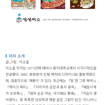
글,그림 : 이소을
이소을 작가는
년에 태어나 홍익대학교에서 시각디자인을
1973
전공했다
뽀뽀뽀의 인형 캐릭터 디자이너로 활동하였으
. MBC
며
대표작으로
개똥이
가 있다
최근에는
『
밥 한 그릇 뚝딱
』
,
'
'
.
!
,
『
케이크 파티
』
『
치카치카 군단과 충치 왕국
』
『
배꼽시계
,
,
가 꼬르륵
』
『
엄마 손은 약손
아기배는 똥배
』
『
가슴이 콩
!
,
,
,
닥콩닥
』
등 독특한 상상력과 깨알 같은 그림이 담긴
지니비니
‘