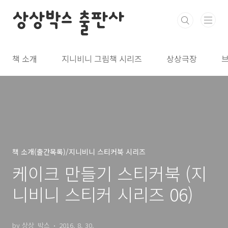
본문 바로가기
상상박스 출판사
책 소개
지니비니 그림책 시리즈
상상극장
책 소개(출간목록)/지니비니 스티커북 시리즈
케이크 만들기 스티커북 (지
니비니 스티커 시리즈 06)
by 상상_박스
2016. 8. 30.