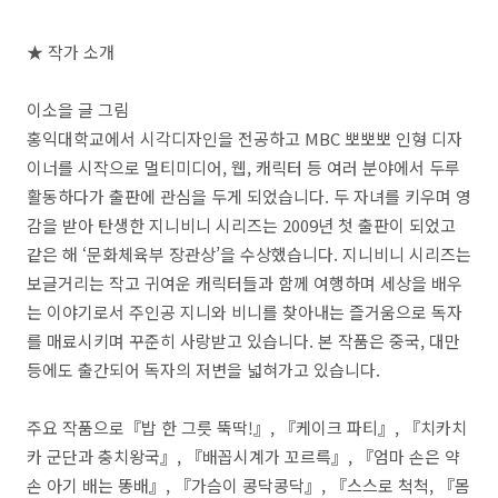
★
작가 소개
이소을 글 그림
홍익대학교에서 시각디자인을 전공하고
MBC
뽀뽀뽀 인형 디자
이너를 시작으로 멀티미디어
,
웹
,
캐릭터 등 여러 분야에서 두루
활동하다가 출판에 관심을 두게 되었습니다
.
두 자녀를 키우며 영
감을 받아 탄생한 지니비니 시리즈는
2009
년 첫 출판이 되었고
같은 해
‘
문화체육부 장관상
’
을 수상했습니다
.
지니비니 시리즈는
보글거리는 작고 귀여운 캐릭터들과 함께 여행하며 세상을 배우
는 이야기로서 주인공 지니와 비니를 찾아내는 즐거움으로 독자
를 매료시키며 꾸준히 사랑받고 있습니다
.
본 작품은 중국
,
대만
등에도 출간되어 독자의 저변을 넓혀가고 있습니다
.
주요 작품으로
『
밥 한 그릇 뚝딱
!
』
,
『
케이크 파티
』
,
『
치카치
카 군단과 충치왕국
』
,
『
배꼽시계가 꼬르륵
』
,
『
엄마 손은 약
손 아기 배는 똥배
』
,
『
가슴이 콩닥콩닥
』
,
『
스스로 척척
,
『
몸