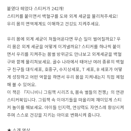
붙였다 떼었다 스티커가
242
개
!
스티커를 붙이면서 백혈구를 도와 외계 세균을 물리쳐주세요
!
우리 몸의 면역체계도 이해하고 건강도 지켜주세요
.
우리 몸에 외계 세균이 쳐들어온다면 무슨 일이 벌어질까요
?
우
리 몸은 외계 세균을 어떻게 이겨낼까요
?
스티커를 하나씩 붙이
면서 우리를 지켜주는 몸별 방위군도 만나보고 외계세균을 백혈
구와 함께 물리쳐보세요
.
골수 나라에서 태어난 여러 종류의 백혈
구 친구들 대식세포
,
호중구
,
수지상세포
, T
세포
, B
세포가 어떻
게 성장하고 어떤 역할을 하면서 우리 몸을 지켜내는지 직접 체험
해 볼 수 있어요
.
이 책은
『
지니비니 그림책 시리즈
8,
몸속 별들의 전쟁
』의 연관
스티커북입니다.
그림책 속 이야기들을 떠올리며 재미있게 스티
커 놀이를 해보세요
.
아이들 인지력
,
연상력도 자연스레 향상시켜
주며 스스로 건강을 지키는 아이로 변화시켜 줍니다
.
★
소개 영상