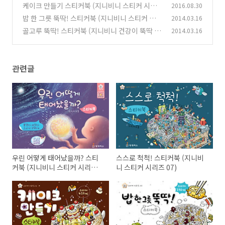
07)
케이크 만들기 스티커북 (지니비니 스티커 시리
2016.08.30
(0)
즈 06)
밥 한 그릇 뚝딱! 스티커북 (지니비니 스티커 시리
2014.03.16
(0)
즈 01)
골고루 뚝딱! 스티커북 (지니비니 건강이 뚝딱 스
2014.03.16
(0)
티커 02)
(0)
관련글
우린 어떻게 태어났을까? 스티
스스로 척척! 스티커북 (지니비
커북 (지니비니 스티커 시리즈
니 스티커 시리즈 07)
9)