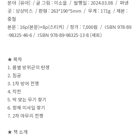
분야
[
유아
] /
글 그림
:
이소을 /
발행일
: 2024.03.08 /
펴낸
곳
:
상상박스 /
판형
: 263*190*5mm / 무게 : 171g /
제본
:
중철
본문
: 16p(
본문
)+8p(
스티커
) /
정가
: 7,000
원 /
ISBN 978-89
-98325-46-6 /
ISBN 978-89-98325-13-8 (
세트
)
★
목차
1.
몸별 방위군의 탄생
2.
침공
3. 1
차 방어 전쟁
4.
작전
5.
딱 맞는 무기 찾기
6.
항체 미사일 찾기
7. 2
차 마무리 전쟁
★
책 소개