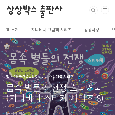
본문 바로가기
상상박스 출판사
책 소개
지니비니 그림책 시리즈
상상극장
책 소개(출간목록)/지니비니 스티커북 시리즈
몸속 별들의 전쟁 스티커북
(지니비니 스티커 시리즈 8)
by 상상_박스
2026. 2. 12.