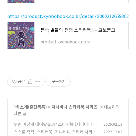
https://product.kyobobook.co.kr/detail/S000212659362
몸속 별들의 전쟁 스티커북 | - 교보문고
product.kyobobook.co.kr
공감
구독하기
'
책 소개(출간목록)
>
지니비니 스티커북 시리즈
' 카테고리의
다른 글
우린 어떻게 태어났을까? 스티커북 (지니비니 스
2026.02.13
티커 시리즈 9)
스스로 척척! 스티커북 (지니비니 스티커 시리즈
2022.12.02
(0)