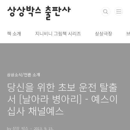
본문 바로가기
상상박스 출판사
책 소개
지니비니 그림책 시리즈
상상극장
상상소식/언론 소개
당신을 위한 초보 운전 탈출
서 [날아라 병아리] - 예스이
십사 채널예스
by 상상_박스
2013. 9. 15.