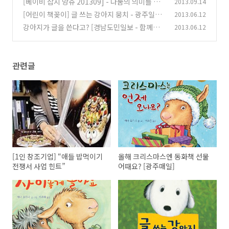
[베이비 잡지 앙쥬 201309] - 나눔의 의미를 알
2013.09.14
(0)
려주는 그림책 리스트 - 라마라마 사이좋게 놀아
[어린이 책꽂이] 글 쓰는 강아지 뭉치 - 광주일보
2013.06.12
요
(0)
강아지가 글을 쓴다고? [경남도민일보 - 함께보
2013.06.12
(0)
는 어린이책]
(0)
관련글
[1인 창조기업] “애들 밥먹이기
올해 크리스마스엔 동화책 선물
전쟁서 사업 힌트”
어때요? [광주매일]