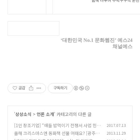
함께 다루어 주먹구구식 운전
‘대한민국 No.1 문화웹진’ 예스24
채널예스
공감
구독하기
'
상상소식
>
언론 소개
' 카테고리의 다른 글
[1인 창조기업] “애들 밥먹이기 전쟁서 사업 힌
2017.07.13
트”
올해 크리스마스엔 동화책 선물 어때요? [광주매
2013.11.29
(0)
일]