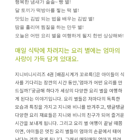
행복한 냄새가 솔솔~ 빵 별!
달 토끼가 떡방아를 찧는 떡 별!
맛있는 김밥 되는 법을 배우는 김밥 별!
땀을 흘리며 찜질을 하는 만두 별!
오늘은 어떤 요리 별을 여행하게 될지 한번 상상해봐!
매일 식탁에 차려지는 요리 별에는 엄마의
사랑이 가득 담겨 있대요.
지니비니시리즈 4권 [배꼽시계가 꼬르륵!]은 아이들이 식
사를 기다리는 잠깐의 시간 동안,‘엄마가 어떤 요리를 만
드실까?’궁금해 하다가 세상의 다양한 요리 별을 여행하
게 된다는 이야기입니다. 요리 별들은 저마다의 독특한
모습과 특징을 가지고 지니와 비니를 반겨주고, 탱글탱글
다양한 요리 재료들은 지니와 비니의 친구가 되어 즐거운
시간을 보내게 됩니다. 그리고 요리 별 여행이 끝날 때쯤
이면, 아이들은 멋진 요리 별들이 엄마의 손끝에서 태어
난다는 것을 알게 됩니다. 그래서 매일매일 엄마가 차려