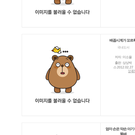
배꼽시계가 꼬르륵
국내도서
저자 : 이소을
출판 : 상상박
스
2012.02.27
엄마 손은 약손 아기
똥배