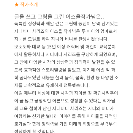
★ 작가소개
글을 쓰고 그림을 그린 이소을작가님은..
독특한 상상력과 깨알 같은 그림에 동심이 담뿍 담겨있는
지니비니 시리즈의 이소을 작가님은 두 아이의 엄마로서
자녀를 모델로 하여 지니와 비니를 탄생시켰습니다.
뽀뽀뽀와 대교 등 15년 이상 캐릭터 및 어린이 교육분야
에서 활동하시다 지니비니 시리즈를 구상하게 되었으며,
그 안에 다양한 시각의 상상력과 창의력이 발현될 수 있
도록 효과적인 스토리텔링을 담았고, 여기에 어릴 적 과
학 꿈나무였던 재능을 살려 음식, 몸속, 환경 등 다양한 소
재를 과학적으로 유쾌하게 접목했습니다.
어릴 때부터 세상에 대한 시각과 자아를 잘 확립시켜주어
야 꿈 많고 긍정적인 어른으로 성장할 수 있다는 작가님
의 교육 철학이 담긴 지니비니 시리즈는 지니와 비니가
여행하는 신기한 별나라 이야기를 통해 아이들을 지적인
호기심과 함께 창의력을 가진 미래의 희망으로 무럭무럭
성장하게 할 것입니다.