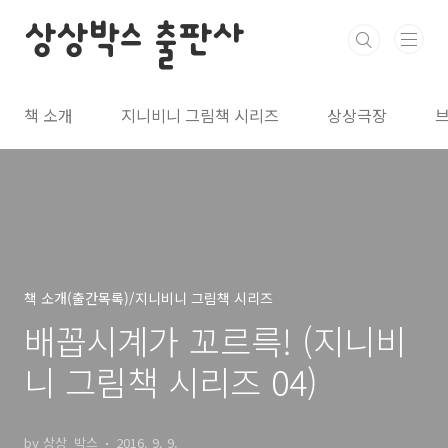
본문 바로가기
상상박스 출판사
책 소개
지니비니 그림책 시리즈
상상극장
책 소개(출간목록)/지니비니 그림책 시리즈
배꼽시계가 꼬르륵! (지니비
니 그림책 시리즈 04)
by 상상_박스
2016. 9. 9.