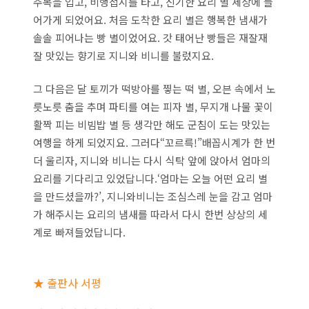
주복을 입고, 비행접시를 타고, 신기한 요리 별 세상에 들
어가게 되었어요. 처음 도착한 요리 별은 행복한 냄새가
솔솔 피어나는 빵 별이었어요. 갓 태어난 빵들은 재잘재
잘 맛있는 향기로 지니와 비니를 불렀지요.
그 다음은 달 토끼가 떡방아를 찧는 떡 별, 오븐 속에서 노
릇노릇 춤을 추며 파티를 여는 피자 별, 무지개 나물 꽃이
활짝 피는 비빔밥 별 등 생각만 해도 군침이 도는 맛있는
여행을 하게 되었지요. 그러다“꼬르륵!”배꼽시계가 한 번
더 울리자, 지니와 비니는 다시 식탁 앞에 앉아서 엄마의
요리를 기다리고 있었답니다.‘엄마는 오늘 어떤 요리 별
을 만드셨을까?’, 지니와비니는 조심스레 눈을 감고 엄마
가 해주시는 요리의 냄새를 따라서 다시 한번 상상의 세
계로 빠져들었답니다.
★ 출판사 서평