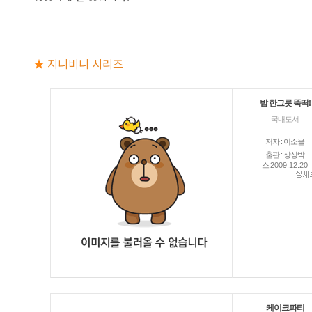
★
지니비니 시리즈
밥 한그릇 뚝딱!
국내도서
저자 : 이소을
출판 : 상상박
스
2009.12.20
케이크파티