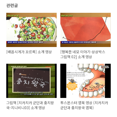
관련글
[배꼽시계가 꼬르륵] 소개 영상
[행복한 네모 이야기-상상박스
그림책 02] 소개 영상
그림책 [치카치카 군단과 충치왕
투스몬스터 앱북 영상 (치카치카
국-지니비니03] 소개 영상
군단과 충치왕국 앱북)