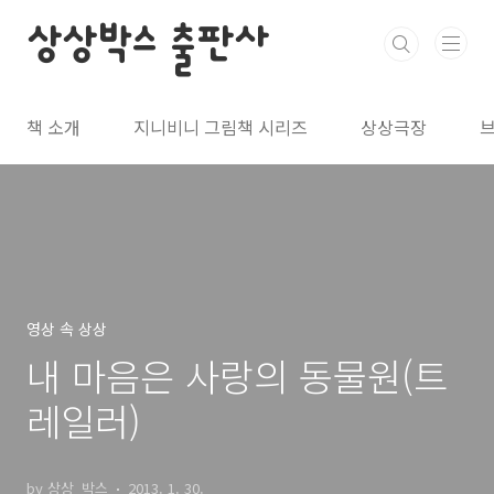
본문 바로가기
상상박스 출판사
책 소개
지니비니 그림책 시리즈
상상극장
영상 속 상상
내 마음은 사랑의 동물원(트
레일러)
by 상상_박스
2013. 1. 30.