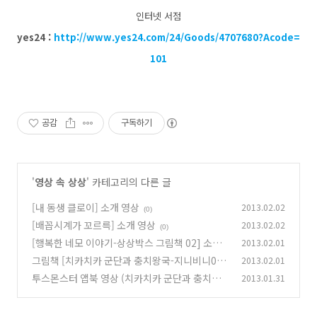
인터넷 서점
yes24 :
http://www.yes24.com/24/Goods/4707680?Acode=
101
공감
구독하기
'
영상 속 상상
' 카테고리의 다른 글
[내 동생 클로이] 소개 영상
2013.02.02
(0)
[배꼽시계가 꼬르륵] 소개 영상
2013.02.02
(0)
[행복한 네모 이야기-상상박스 그림책 02] 소개
2013.02.01
영상
그림책 [치카치카 군단과 충치왕국-지니비니03]
2013.02.01
(0)
소개 영상
투스몬스터 앱북 영상 (치카치카 군단과 충치왕
2013.01.31
(0)
국 앱북)
(0)