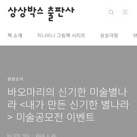
본문 바로가기
상상박스 출판사
책 소개
지니비니 그림책 시리즈
상상극장
상상소식
바오마리의 신기한 미술별나
라 <내가 만든 신기한 별나라
> 미술공모전 이벤트
by 상상_박스
2018. 3. 20.