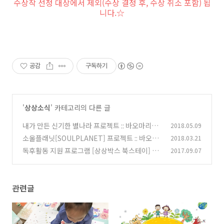
수상작 선정 대상에서 제외(수상 결정 후, 수상 취소 포함) 됩
니다.☆
공감
구독하기
'
상상소식
' 카테고리의 다른 글
내가 만든 신기한 별나라 프로젝트 :: 바오마리의
2018.05.09
신기한 미술별나라
소울플래닛[SOULPLANET] 프로젝트 :: 바오마
2018.03.21
(0)
리의 신기한 미술별나라
독후활동 지원 프로그램 [상상박스 북스테이] 행
2017.09.07
(0)
복한 네모 이야기
(0)
관련글