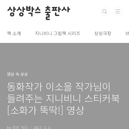
본문 바로가기
상상박스 출판사
책 소개
지니비니 그림책 시리즈
상상극장
영상 속 상상
동화작가 이소을 작가님이
들려주는 지니비니 스티커북
[소화가 뚝딱!] 영상
by 상상_박스
2017. 2. 3.