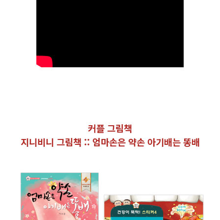
커플 그림책
지니비니 그림책 :: 엄마손은 약손 아기배는 똥배