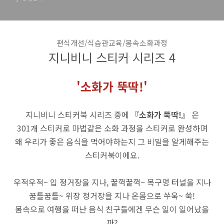
편식개선/식습관교육/몸속소화과정
지니비니 스티커 시리즈 4
'소화가 뚝딱
!'
지니비니 스티커북 시리즈 중에
『소화가 뚝딱!』
은
301개 스티커로 마법같은 소화 과정을 스티커로 완성하며
왜 우리가 좋은 음식을 먹어야하는지 그 비밀을 알게해주는
스티커북이에요.
우적우적~ 입 정거장을 지나,
꿀꺽꿀꺽~ 목구멍 터널을 지나
꿈틀꿈틀~ 위장 정거장을 지나
온몸으로 쑤욱~ 쑥!
몸속으로 여행을 떠난 음식 친구들에겐
무슨 일이 일어났을
까?