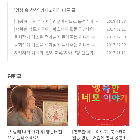
'
영상 속 상상
' 카테고리의 다른 글
[사랑해 나의 아기야] 영문버전으로 들려주세요!
2018.01.03
[행복한 네모 이야기] 북스테이 활동 영상 l 어린
2017.07.21
(0)
이 연극 공연 l 미술활동
동화작가 이소을 작가님이 들려주는 지니비니 스
2017.02.03
(0)
티커북 [몸속 여행 뚝딱!] 영상
동화작가 이소을 작가님이 들려주는 지니비니 스
2017.02.02
(0)
티커북 [치카치카 뚝딱!] 영상
치카치카 이닦기 [양치교육/치아모형 만들기] 지
2017.01.11
(0)
니비니 종이놀이터 영상
(0)
관련글
[사랑해 나의 아기야] 영문버전
[행복한 네모 이야기] 북스테이
으로 들려주세요!
활동 영상 l 어린이 연극 공연 l