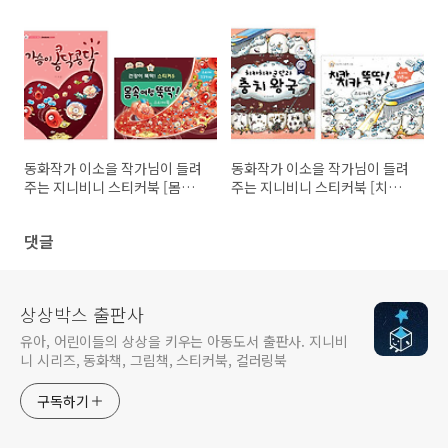
미술활동
동화작가 이소을 작가님이 들려
동화작가 이소을 작가님이 들려
주는 지니비니 스티커북 [몸속
주는 지니비니 스티커북 [치카치
여행 뚝딱!] 영상
카 뚝딱!] 영상
댓글
상상박스 출판사
유아, 어린이들의 상상을 키우는 아동도서 출판사. 지니비
니 시리즈, 동화책, 그림책, 스티커북, 컬러링북
구독하기